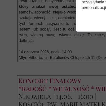
Jeśli u Moniki nasycenie jest kolorem, to u mło
przeglądania 
który znalazł swój ostateczny oddech
. 
personalizacji
samoświadomość, niejako wiedzą, gdzie zaczynaj
szukają więcej — są domknięte, kompletne, got
tych formach nasycenie to moment, w którym
jestem już sobą”. Jest tu coś organicznego: 
rytm, własną masę, własną ciszę. To zatrzy
dotknąć.
14 czerwca 2026, godz. 14.00
Młyn Hilberta, ul. Batalionów Chłopskich 11 (D
Koncert Finałowy
*radość * witalność * wi
Niedziela | 14.06. | 16:00 |
Kościół pw. Marii Matki 