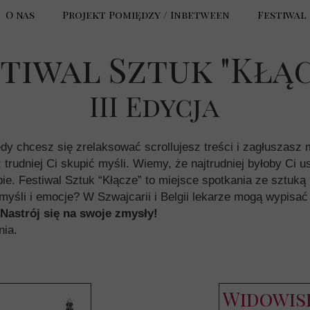
O nas
Projekt Pomiędzy / Inbetween
Festiwal 
Cele i Misja
tiwal Sztuk "Kłą
Statut
III Edycja
RODO
Fotorelac
Sprawozdania
dy chcesz się zrelaksować scrollujesz treści i zagłuszasz 
rudniej Ci skupić myśli. Wiemy, że najtrudniej byłoby Ci u
Fotorela
bie. Festiwal Sztuk “Kłącze” to miejsce spotkania ze sztuką
śli i emocje? W Szwajcarii i Belgii lekarze mogą wypisać
Nastrój się na swoje zmysły!
nia.
Widowis