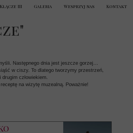
Kłącze III
Galeria
Wesprzyj nas
Kontakt
Artyści Festiwalu Kłącze
cze"
Festiwal Kłącze II
ja II edycji Festiwalu Sztuk
Festiwal Kłącze I
myśli. Następnego dnia jest jeszcze gorzej…
siąść w ciszy. To dlatego tworzymy przestrzeń,
cja I edycji Festiwalu Sztuk
 i drugim człowiekiem.
 receptę na wizytę muzealną. Poważnie!
ko