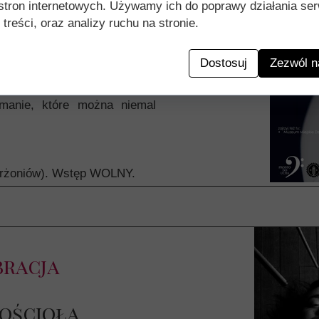
dych artystów jest
kształtem,
stron internetowych. Używamy ich do poprawy działania ser
Ich prace zdają się mieć
 treści, oraz analizy ruchu na stronie.
ą się granice materiału. Nie
owe, by po prostu istnieć. W
Dostosuj
Zezwól n
 materia mówi: „wystarczy,
każda forma znalazła własny
manie, które można niemal
zierżoniów). Wstęp WOLNY.
bracja
Kościoła