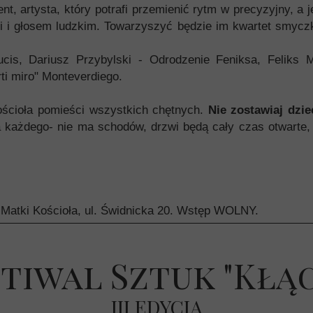
nt, artysta, który potrafi przemienić rytm w precyzyjny, 
i głosem ludzkim. Towarzyszyć będzie im kwartet smyczkow
is, Dariusz Przybylski - Odrodzenie Feniksa, Feliks Ma
ti miro" Monteverdiego.
ościoła pomieści wszystkich chętnych.
Nie zostawiaj dziec
a każdego- nie ma schodów, drzwi będą cały czas otwarte
 Matki Kościoła, ul. Świdnicka 20. Wstęp WOLNY.
tiwal Sztuk "Kłą
III EDYCJA