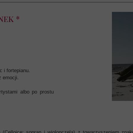
nek *
 i fortepianu.
z emocji.
tystami albo po prostu
 (Celloice: sopran i wiolonczela) z towarzyszeniem znak