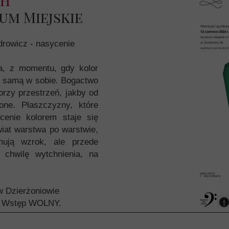
ch
zeum Miejskie
drowicz - nasycenie
ia, z momentu, gdy kolor
ią samą w sobie. Bogactwo
orzy przestrzeń, jakby od
ne. Płaszczyzny, które
cenie kolorem staje się
iat warstwa po warstwie,
mują wzrok, ale przede
chwilę wytchnienia, na
w Dzierżoniowie
ką. Wstęp WOLNY.