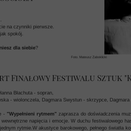
.
cie na czynniki pierwsze.
jak spokój.
iesz dla siebie
?
Foto. Mateusz Zaboklicki
t Finałowy Festiwalu Sztuk "
Hanna Błachuta - sopran,
ska - wiolonczela, Dagmara Swystun - skrzypce, Dagmara 
e -
"Wypełnieni rytmem"
zaprasza do doświadczenia muz
 wewnętrzne napięcia i emocje. W duchu festiwalowego has
jednym rytmie.W akustyce barokowego, pełnego światła k