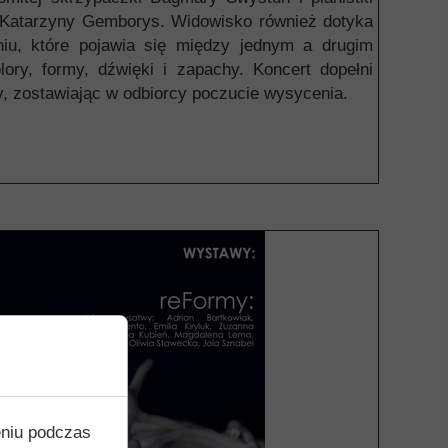
wa Katarzyny Gemborys. Widowisko również dotyka
iu, które pojawia się między jednym a drugim
ry, formy, dźwięki i zapachy. Koncert dopełni
dy, zostawiając w odbiorcy poczucie wysycenia.
eniu podczas