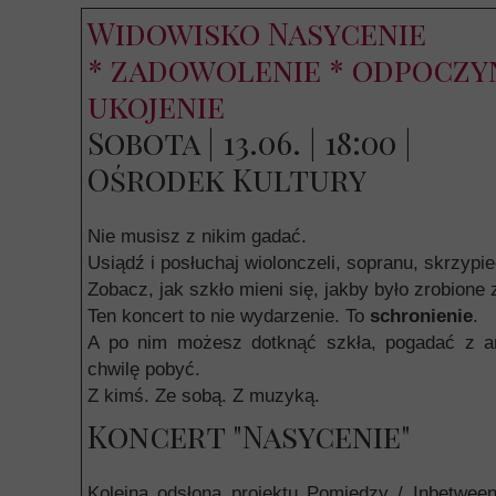
Widowisko Nasycenie
* zadowolenie * odpoczy
ukojenie
Sobota | 13.06. | 18:00 |
Ośrodek Kultury
Nie musisz z nikim gadać.
Usiądź i posłuchaj wiolonczeli, sopranu, skrzypiec
Zobacz, jak szkło mieni się, jakby było zrobione 
Ten koncert to nie wydarzenie. To
schronienie
.
A po nim możesz dotknąć szkła, pogadać z ar
chwilę pobyć.
Z kimś. Ze sobą. Z muzyką.
Koncert "Nasycenie"
Kolejna odsłona projektu Pomiędzy / Inbetween