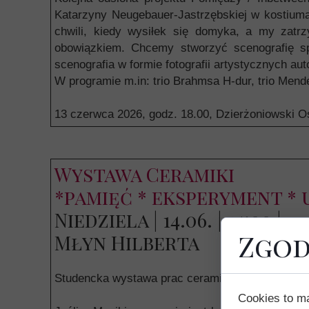
Katarzyny Neugebauer-Jastrzębskiej w kostiuma
chwili, kiedy wysiłek się domyka, a my zatr
obowiązkiem. Chcemy stworzyć scenografię spr
scenografia w formie fotografii artystycznych a
W programie m.in: trio Brahmsa H-dur, trio Mendel
13 czerwca 2026, godz. 18.00, Dzierżoniowski Oś
Wystawa Ceramiki
*pamięć * eksperyment *
Niedziela | 14.06. | 14:00 |
Zgod
Młyn Hilberta
Studencka wystawa prac ceramicznych
– REfo
Cookies to m