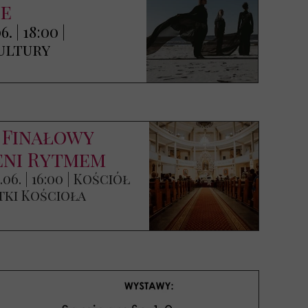
ie
. | 18:00 |
ultury
 Finałowy
eni Rytmem
.06. | 16:00 | Kościół
tki Kościoła