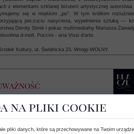
ch z elementami szklanej biżuterii artystycznej autorst
zymujemy się w miękkim „po”. W tym krótkim rozluźnien
zyjającą poczuciu nasycenia, wypełnienia sztuką — kolo
utorstwa Doroty Sitnik i pokaz multimedialny Mariusza Zawa
ssohna d-moll, Puccini - aria Vissi d'arte.
rodek Kultury, ul. Świdnicka 23
.
Wstęp WOLNY.
 uważność
a na pliki cookie
rmy
-nasycenie formą.
ałe pliki danych, które są przechowywane na Twoim urządz