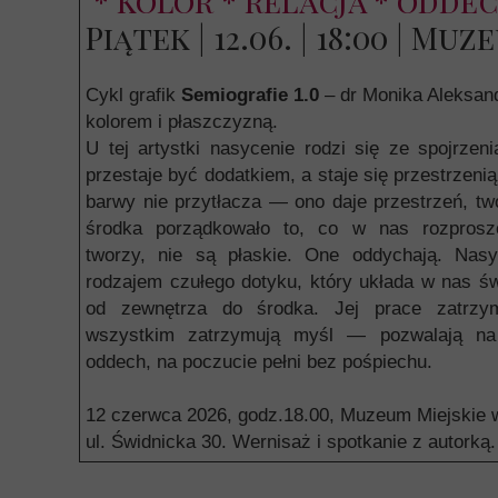
* kolor * relacja * odde
Piątek | 12.06. | 18:00 | Mu
Cykl grafik
Semiografie 1.0
– dr Monika Aleksan
kolorem i płaszczyzną.
U tej artystki nasycenie rodzi się ze spojrzen
przestaje być dodatkiem, a staje się przestrzen
barwy nie przytłacza — ono daje przestrzeń, tw
środka porządkowało to, co w nas rozproszo
tworzy, nie są płaskie. One oddychają. Nasy
rodzajem czułego dotyku, który układa w nas św
od zewnętrza do środka. Jej prace zatrzy
wszystkim zatrzymują myśl — pozwalają na 
oddech, na poczucie pełni bez pośpiechu.
12 czerwca 2026, godz.18.00, Muzeum Miejskie 
ul. Świdnicka 30. Wernisaż i spotkanie z autor