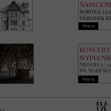
Nasycen
Sobota| 13.06
Ośrodek K
Więcej
koncert
wypełni
Niedziela | 14
pw. Marii Ma
Więcej